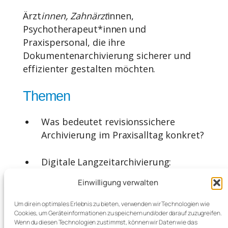
Ärzt
innen, Zahnärzt
innen,
Psychotherapeut*innen und
Praxispersonal, die ihre
Dokumentenarchivierung sicherer und
effizienter gestalten möchten.
Themen
Was bedeutet revisionssichere
Archivierung im Praxisalltag konkret?
Digitale Langzeitarchivierung:
Anforderungen & rechtliche Vorgaben
Einwilligung verwalten
Einfacher Workflow: Dokumente direkt
Um dir ein optimales Erlebnis zu bieten, verwenden wir Technologien wie
Cookies, um Geräteinformationen zu speichern und/oder darauf zuzugreifen.
aus CGM TURBOMED archivieren
Wenn du diesen Technologien zustimmst, können wir Daten wie das