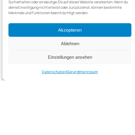
Surfverhalten oder eindeutige IDs auf dieser Website verarbeiten. Wenn du
deine Einwillligung nicht erteilst oder zurückziehst, können bestimmte
Praxisbeispiele: Automatische
Merkmale und Funktionen beeinträchtigt werden.
Archivierung, Volltextsuche & digitale
Signatur
Akzeptieren
Ablehnen
Nutzen
Einstellungen ansehen
Sie wissen genau, wie Ihre Praxis
revisionssicher archiviert
Datenschutzerklärung
Impressum
Sie sparen zukünftig Papier, Zeit und
Platz
Sie vermeiden Fehler und erfüllen alle
gesetzlichen Vorgaben automatisch