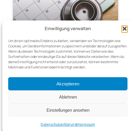
Einwilligung verwalten
Um dir ein optimales Erlebnis zu bieten, verwenden wir Technologien wie
Cookies, um Geräteinformationen zu speichern und/oder darauf zuzugreifen.
CLICKDOC bringt Struktur in
Wenn du diesen Technologien zustimmst, können wir Daten wie das
die Terminplanung
Surfverhalten oder eindeutige IDs auf dieser Website verarbeiten. Wenn du
deine Einwillligung nicht erteilst oder zurückziehst, können bestimmte
Merkmale und Funktionen beeinträchtigt werden.
Kinderärztin Dr. Carola Herbst aus Zschopau
optimiert mit CLICKDOC Terminvergabe und
Praxisablauf – weniger Aufwand, mehr Service
Akzeptieren
für Eltern und
Ablehnen
Einstellungen ansehen
Datenschutzerklärung
Impressum
Datenschutzerklärung
Impressum