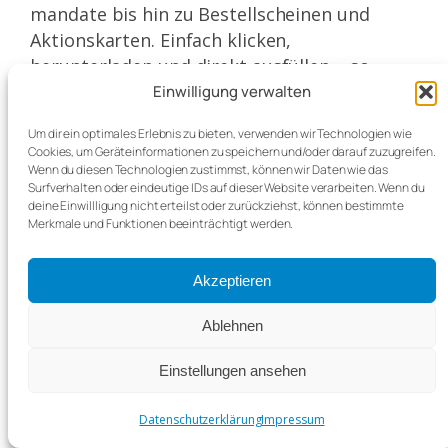
mandate bis hin zu Bestellscheinen und
Aktions­karten. Einfach klicken,
herunterladen und direkt ausfüllen – so
erledigen Sie Formalitäten und Bestellungen
Einwilligung verwalten
in wenigen Minuten.
Um dir ein optimales Erlebnis zu bieten, verwenden wir Technologien wie
Cookies, um Geräteinformationen zu speichern und/oder darauf zuzugreifen.
Wenn du diesen Technologien zustimmst, können wir Daten wie das
Vertragsdokumente
Surfverhalten oder eindeutige IDs auf dieser Website verarbeiten. Wenn du
deine Einwillligung nicht erteilst oder zurückziehst, können bestimmte
Merkmale und Funktionen beeinträchtigt werden.
Turbomed
Telematikinfrastruktur
Akzeptieren
Ablehnen
Einstellungen ansehen
Datenschutzerklärung
Impressum
Datenschutzerklärung
Impressum