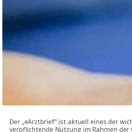
Der „eArztbrief“ ist aktuell eines der w
verpflichtende Nutzung im Rahmen der v