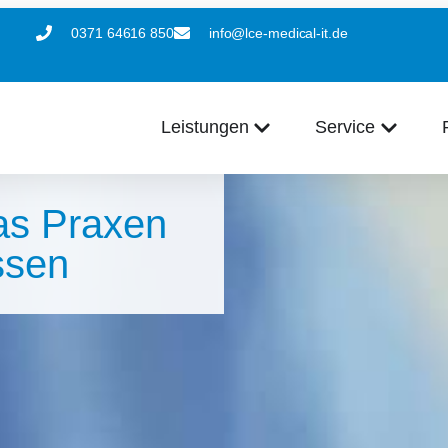
0371 64616 850
info@lce-medical-it.de
Leistungen
Service
as Praxen
ssen