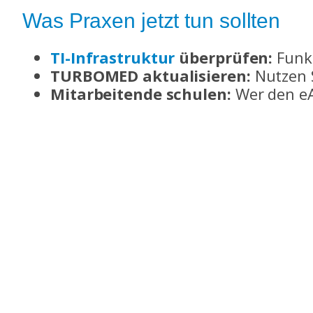
Was Praxen jetzt tun sollten
TI-Infrastruktur
überprüfen:
Funkt
TURBOMED aktualisieren:
Nutzen S
Mitarbeitende schulen:
Wer den eAr
Fazit: Nicht warten, sondern ei
Der eArztbrief ist keine ferne Zukunft 
einsteigen, profitieren nicht nur von 
Die LCE Medical IT unterstützt Sie bei
Teams. So holen Sie das Beste aus dem e