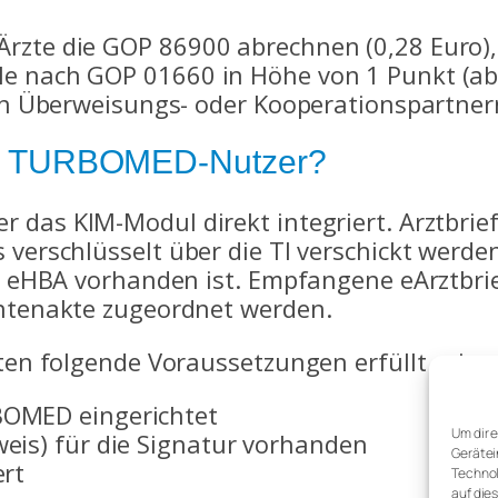
Ärzte die GOP 86900 abrechnen (0,28 Euro)
e nach GOP 01660 in Höhe von 1 Punkt (ab 
len Überweisungs- oder Kooperationspartner
CGM TURBOMED-Nutzer?
ber das KIM-Modul direkt integriert. Arztbri
verschlüsselt über die TI verschickt werden.
ein eHBA vorhanden ist. Empfangene eArztbr
entenakte zugeordnet werden.
lten folgende Voraussetzungen erfüllt sein:
BOMED eingerichtet
Um dir 
eis) für die Signatur vorhanden
Gerätei
ert
Technol
auf die