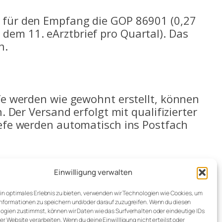
, für den Empfang die GOP 86901 (0,27
dem 11. eArztbrief pro Quartal). Das
n.
efe werden wie gewohnt erstellt, können
 Der Versand erfolgt mit qualifizierter
iefe werden automatisch ins Postfach
Einwilligung verwalten
ein optimales Erlebnis zu bieten, verwenden wir Technologien wie Cookies, um
nformationen zu speichern und/oder darauf zuzugreifen. Wenn du diesen
ogien zustimmst, können wir Daten wie das Surfverhalten oder eindeutige IDs
ser Website verarbeiten. Wenn du deine Einwillligung nicht erteilst oder