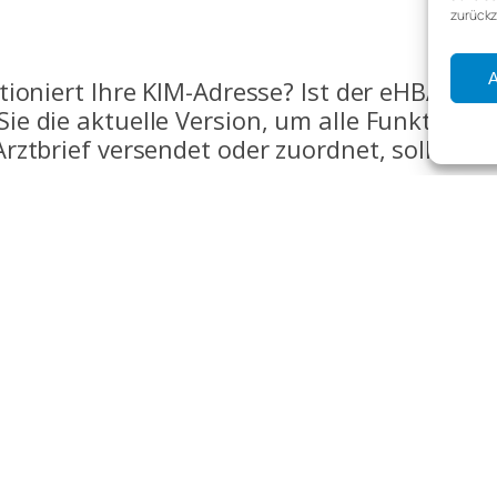
zurückz
A
ioniert Ihre KIM-Adresse? Ist der eHBA eins
ie die aktuelle Version, um alle Funktione
ztbrief versendet oder zuordnet, sollte de
nsteigen
mehr, sondern Bestandteil der regulären Ver
der Vergütung, sondern auch von spürbar e
 der Einrichtung in CGM TURBOMED, beim Tes
Arztbrief heraus – sicher, gesetzeskonform