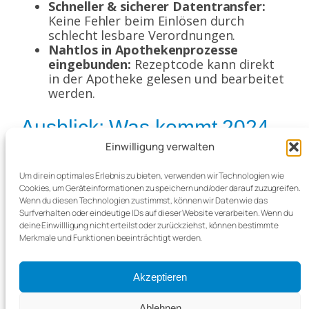
Schneller & sicherer Datentransfer:
Keine Fehler beim Einlösen durch
schlecht lesbare Verordnungen.
Nahtlos in Apothekenprozesse
eingebunden:
Rezeptcode kann direkt
in der Apotheke gelesen und bearbeitet
werden.
Ausblick: Was kommt 2024
noch?
Einwilligung verwalten
Um dir ein optimales Erlebnis zu bieten, verwenden wir Technologien wie
Das eRezept ist nur der Anfang. Geplant ist
Cookies, um Geräteinformationen zu speichern und/oder darauf zuzugreifen.
die schrittweise Einbindung weiterer
Wenn du diesen Technologien zustimmst, können wir Daten wie das
Rezeptarten (z. B. BtM oder Hilfsmittel)
Surfverhalten oder eindeutige IDs auf dieser Website verarbeiten. Wenn du
sowie die Verbindung mit digitalen
deine Einwillligung nicht erteilst oder zurückziehst, können bestimmte
Merkmale und Funktionen beeinträchtigt werden.
Medikationsplänen. Auch Privatversicherte
sollen mittelfristig einbezogen werden.
Akzeptieren
Fazit: Jetzt digital verordnen
Ablehnen