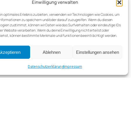
Einwilligung verwalten
n CGM TURBOMED
ein optimales Erlebnis zu bieten, verwenden wir Technologien wie Cookies, um
nformationen zu speichern und/oder darauf zuzugreifen. Wenn du diesen
ogien zustimmst, können wir Daten wie das Surfverhalten oder eindeutige IDs
ser Website verarbeiten. Wenn du deine Einwillligung nicht erteilst oder
iehst, können bestimmte Merkmale und Funktionen beeinträchtigt werden.
Teilen
kzeptieren
Ablehnen
Einstellungen ansehen
Datenschutzerklärung
Impressum
LCE Medical IT GmbH
Zwickauer Straße 16b
09112 Chemnitz
info@lce-medical-it.de
0371 64616 850