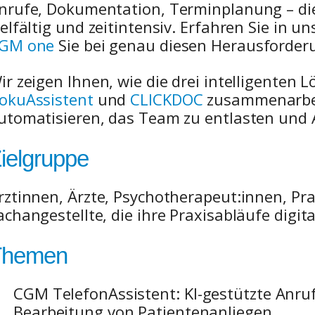
nrufe, Dokumentation, Terminplanung – die 
ielfältig und zeitintensiv. Erfahren Sie in 
GM one
Sie bei genau diesen Herausforder
ir zeigen Ihnen, wie die drei intelligenten
okuAssistent
und
CLICKDOC
zusammenarbei
utomatisieren, das Team zu entlasten und Ab
ielgruppe
rztinnen, Ärzte, Psychotherapeut:innen, P
achangestellte, die ihre Praxisabläufe digi
Themen
CGM TelefonAssistent:
KI-gestützte Anru
Bearbeitung von Patientenanliegen