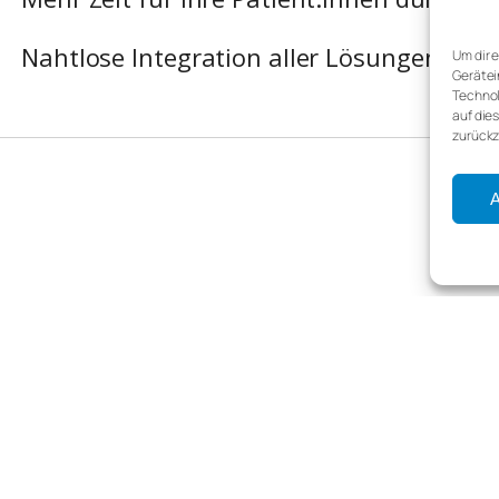
Nahtlose Integration aller Lösungen i
Um dir 
Gerätei
Technol
auf die
zurückz
A
Team
Historie
en
Partner
 Downloads