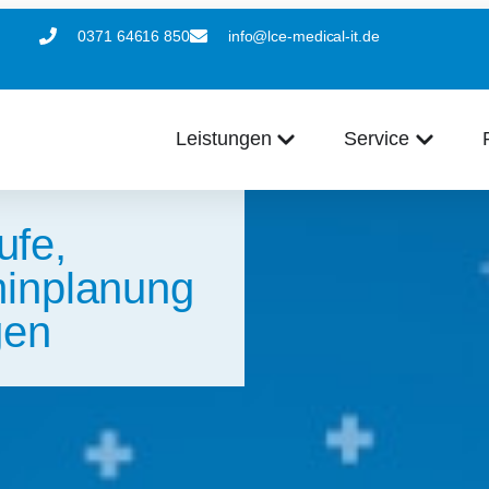
0371 64616 850
info@lce-medical-it.de
Leistungen
Service
ufe,
minplanung
gen