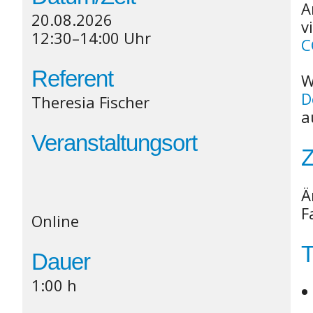
A
20.08.2026
v
12:30–14:00 Uhr
C
Referent
W
D
Theresia Fischer
a
Veranstaltungsort
Z
Ä
F
Online
Dauer
1:00 h