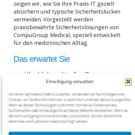
zeigen wir, wie Sie Ihre Praxis-IT gezielt
absichern und typische Sicherheitslücken
vermeiden. Vorgestellt werden
praxisbewährte Sicherheitslösungen von
CompuGroup Medical
, speziell entwickelt
für den medizinischen Alltag.
Das erwartet Sie
Überblick zu aktuellen IT-
Sicherheitsrisiken in Arztpraxen
Einwilligung verwalten
Um dir ein optimales Erlebnis zu bieten, verwenden wir Technologien wie
Grundlagen wirksamer IT-Sicherheit in
Cookies, um Geräteinformationen zu speichern und/oder darauf zuzugreifen.
der Praxis
Wenn du diesen Technologien zustimmst, können wir Daten wie das
Surfverhalten oder eindeutige IDs auf dieser Website verarbeiten. Wenn du
deine Einwillligung nicht erteilst oder zurückziehst, können bestimmte
Einsatz von Firewall- und
Merkmale und Funktionen beeinträchtigt werden.
Virenschutzlösungen von CGM