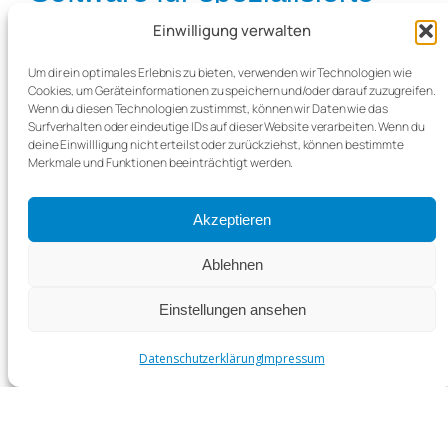
Medizin
Einwilligung verwalten
Mit dem Facharztmodul Gynäkologie nutzen
Um dir ein optimales Erlebnis zu bieten, verwenden wir Technologien wie
Sie alle Vorteile von CGM TURBOMED –
Cookies, um Geräteinformationen zu speichern und/oder darauf zuzugreifen.
Wenn du diesen Technologien zustimmst, können wir Daten wie das
kombiniert mit praxisnahen Erweiterungen,
Surfverhalten oder eindeutige IDs auf dieser Website verarbeiten. Wenn du
die speziell auf Ihr Fachgebiet zugeschnitten
deine Einwillligung nicht erteilst oder zurückziehst, können bestimmte
sind:
Merkmale und Funktionen beeinträchtigt werden.
Effiziente Arbeitsabläufe durch
vorkonfigurierte Masken und
Akzeptieren
Normbefunde
Ablehnen
Reibungslose Dokumentation und
Abrechnung
Einstellungen ansehen
Geringerer Verwaltungsaufwand, mehr
Datenschutzerklärung
Impressum
Zeit für Ihre Patientinnen
Fazit