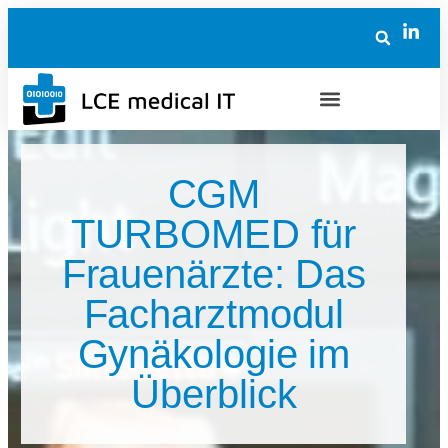
CGM
TURBOMED für
Frauenärzte: Das
Facharztmodul
Gynäkologie im
Überblick